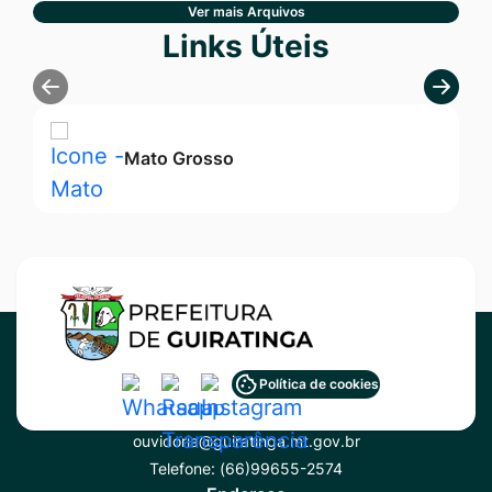
Ver mais Arquivos
Seção Links Úteis
Links Úteis
Mato Grosso
Acessar
Acessar
Acessar
Política de cookies
Contato
a
a
a
ouvidoria@guiratinga.mt.gov.br
Rede
Rede
Rede
Telefone:
(66)99655-2574
Social
Social
Social