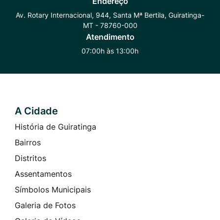
Endereço
Whatsapp
Radar
Instagram
Av. Rotary Internacional, 944, Santa Mª Bertila, Guiratinga-
MT - 78760-000
Transparência
Atendimento
07:00h às 13:00h
A Cidade
Seção do Rodapé e Contato
História de Guiratinga
Bairros
Distritos
Assentamentos
Símbolos Municipais
Galeria de Fotos