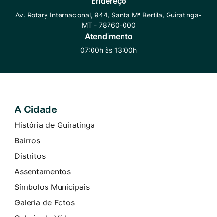
Endereço
Whatsapp
Radar
Instagram
Av. Rotary Internacional, 944, Santa Mª Bertila, Guiratinga-
MT - 78760-000
Transparência
Atendimento
07:00h às 13:00h
A Cidade
Seção do Rodapé e Contato
História de Guiratinga
Bairros
Distritos
Assentamentos
Símbolos Municipais
Galeria de Fotos