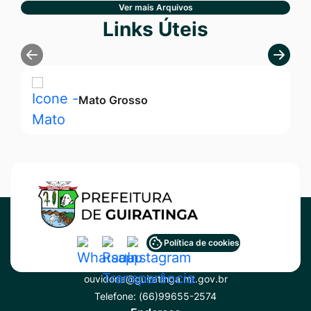
Ver mais Arquivos
Seção Links Úteis
Links Úteis
Mato Grosso
Acessar
Acessar
Acessar
Política de cookies
Contato
a
a
a
ouvidoria@guiratinga.mt.gov.br
Rede
Rede
Rede
Telefone:
(66)99655-2574
Social
Social
Social