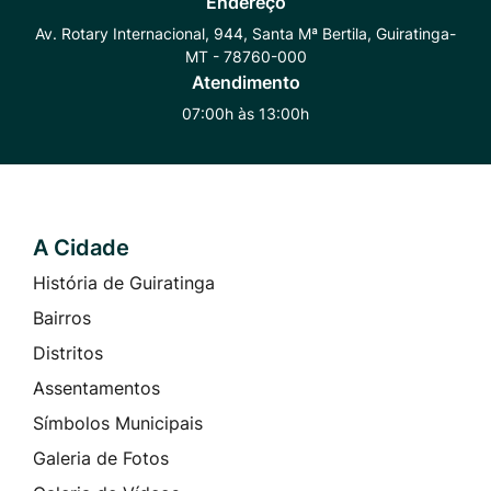
Endereço
Whatsapp
Radar
Instagram
Av. Rotary Internacional, 944, Santa Mª Bertila, Guiratinga-
MT - 78760-000
Transparência
Atendimento
07:00h às 13:00h
A Cidade
Seção do Rodapé e Contato
História de Guiratinga
Bairros
Distritos
Assentamentos
Símbolos Municipais
Galeria de Fotos