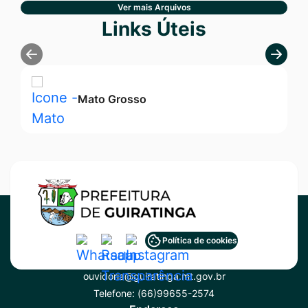
Ver mais Arquivos
Seção Links Úteis
Links Úteis
Mato Grosso
Acessar
Acessar
Acessar
Política de cookies
Contato
a
a
a
ouvidoria@guiratinga.mt.gov.br
Rede
Rede
Rede
Telefone:
(66)99655-2574
Social
Social
Social