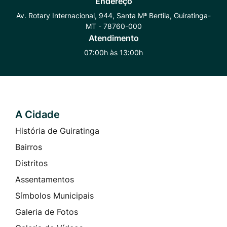
Endereço
Whatsapp
Radar
Instagram
Av. Rotary Internacional, 944, Santa Mª Bertila, Guiratinga-
MT - 78760-000
Transparência
Atendimento
07:00h às 13:00h
A Cidade
Seção do Rodapé e Contato
História de Guiratinga
Bairros
Distritos
Assentamentos
Símbolos Municipais
Galeria de Fotos