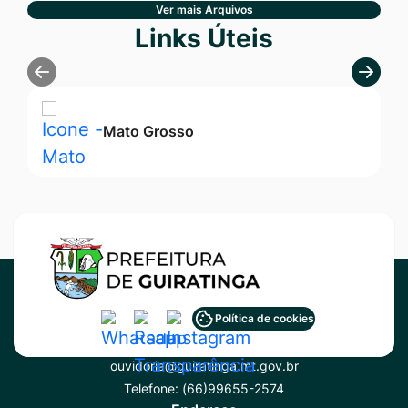
Ver mais Arquivos
Seção Links Úteis
Links Úteis
Mato Grosso
Acessar
Acessar
Acessar
Política de cookies
Contato
a
a
a
ouvidoria@guiratinga.mt.gov.br
Rede
Rede
Rede
Telefone:
(66)99655-2574
Social
Social
Social