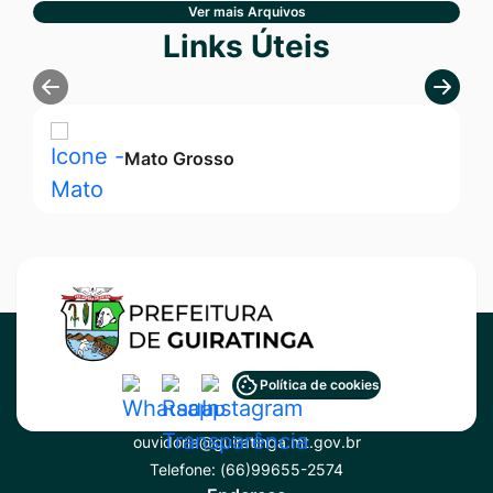
Ver mais Arquivos
Seção Links Úteis
Links Úteis
Mato Grosso
Acessar
Acessar
Acessar
Política de cookies
Contato
a
a
a
ouvidoria@guiratinga.mt.gov.br
Rede
Rede
Rede
Telefone:
(66)99655-2574
Social
Social
Social