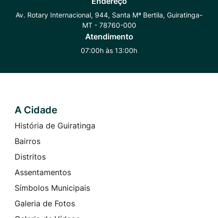
Endereço
Whatsapp
Radar
Instagram
Av. Rotary Internacional, 944, Santa Mª Bertila, Guiratinga-
MT - 78760-000
Transparência
Atendimento
07:00h às 13:00h
A Cidade
Seção do Rodapé e Contato
História de Guiratinga
Bairros
Distritos
Assentamentos
Símbolos Municipais
Galeria de Fotos