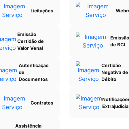
Licitações
Webm
Emissão
Emissã
Certidão de
de BCI
Valor Venal
Autenticação
Certidão
de
Negativa de
Documentos
Débito
Notificaçõe
Contratos
Extrajudicia
Assistência