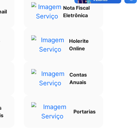
Nota Fiscal
ail
Eletrônica
o
Holerite
Online
Contas
Anuais
s
Portarias
is