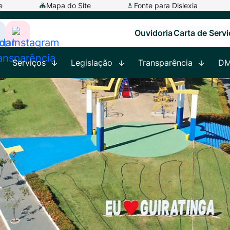
e
Mapa do Site
Fonte para Dislexia
Ouvidoria
Carta de Serv
ar
cessar
Acessar
a
Serviços
Legislação
Transparência
D
ede
Rede
ocial
Social
app
adar
Instagram
ransparência