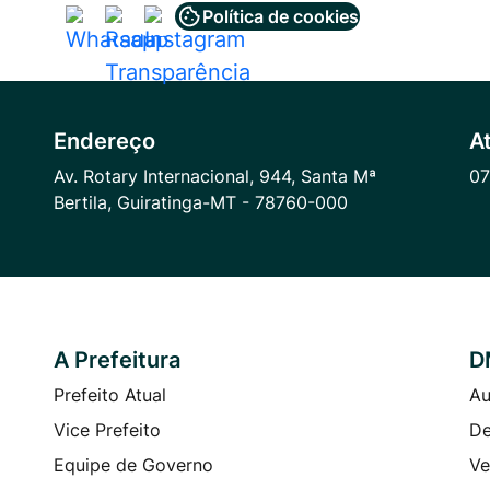
Política de cookies
Acessar
Acessar
Acessar
a
a
a
Rede
Rede
Rede
Social
Social
Social
Endereço
A
Whatsapp
Radar
Instagram
Av. Rotary Internacional, 944, Santa Mª
07
Transparência
Bertila, Guiratinga-MT - 78760-000
A Prefeitura
D
Prefeito Atual
Au
Vice Prefeito
De
Equipe de Governo
Ve