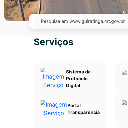
Ir
para
Pesquisar
o
rodapé
[alt+4]
Serviços
Sistema de
Protocolo
Digital
Portal
Transparência