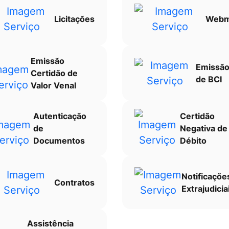
Licitações
Webm
Emissão
Emissã
Certidão de
de BCI
Valor Venal
Autenticação
Certidão
de
Negativa de
Documentos
Débito
Notificaçõe
Contratos
Extrajudicia
Assistência