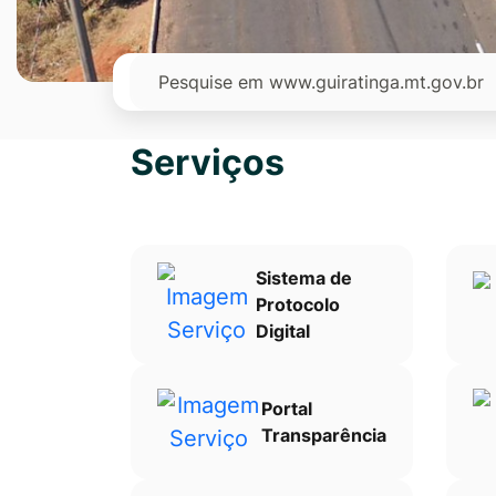
Ir
para
Pesquisar
o
rodapé
[alt+4]
Serviços
Sistema de
Protocolo
Digital
Portal
Transparência