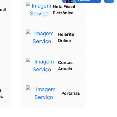
Nota Fiscal
ail
Eletrônica
o
Holerite
Online
Contas
Anuais
s
Portarias
is