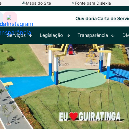
e
Mapa do Site
Fonte para Dislexia
Ouvidoria
Carta de Serv
ar
cessar
Acessar
a
Serviços
Legislação
Transparência
D
ede
Rede
ocial
Social
app
adar
Instagram
ransparência