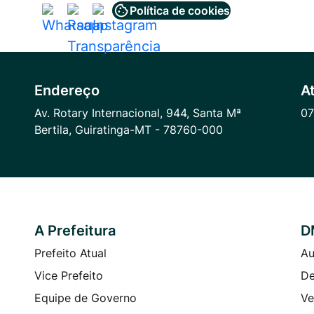
Política de cookies
Acessar
Acessar
Acessar
a
a
a
Rede
Rede
Rede
Social
Social
Social
Endereço
A
Whatsapp
Radar
Instagram
Av. Rotary Internacional, 944, Santa Mª
07
Transparência
Bertila, Guiratinga-MT - 78760-000
A Prefeitura
D
Prefeito Atual
Au
Vice Prefeito
De
Equipe de Governo
Ve