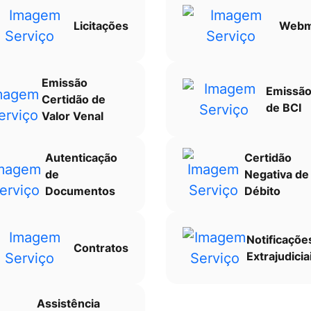
Licitações
Webm
Emissão
Emissã
Certidão de
de BCI
Valor Venal
Autenticação
Certidão
de
Negativa de
Documentos
Débito
Notificaçõe
Contratos
Extrajudicia
Assistência