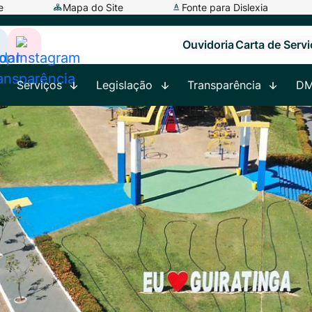
e
Mapa do Site
Fonte para Dislexia
Ouvidoria
Carta de Serv
ar
cessar
Acessar
a
Serviços
Legislação
Transparência
D
ede
Rede
ocial
Social
app
adar
Instagram
ransparência