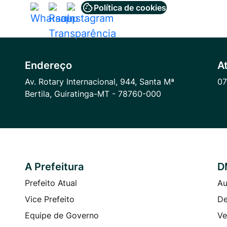
Política de cookies
Acessar
Acessar
Acessar
a
a
a
Rede
Rede
Rede
Social
Social
Social
Endereço
A
Whatsapp
Radar
Instagram
Av. Rotary Internacional, 944, Santa Mª
07
Transparência
Bertila, Guiratinga-MT - 78760-000
A Prefeitura
D
Prefeito Atual
Au
Vice Prefeito
De
Equipe de Governo
Ve