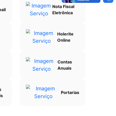
Nota Fiscal
ail
Eletrônica
o
Holerite
Online
Contas
Anuais
s
Portarias
is