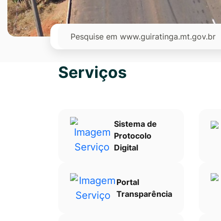
Ir
para
Pesquisar
o
rodapé
[alt+4]
Serviços
Sistema de
Protocolo
Digital
Portal
Transparência