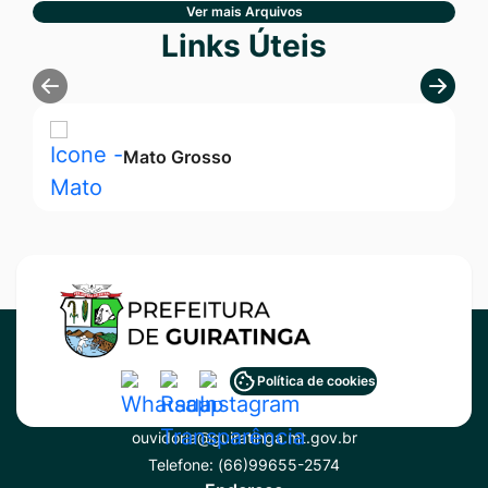
Ver mais Arquivos
Seção Links Úteis
Links Úteis
Mato Grosso
Acessar
Acessar
Acessar
Política de cookies
Contato
a
a
a
ouvidoria@guiratinga.mt.gov.br
Rede
Rede
Rede
Telefone:
(66)99655-2574
Social
Social
Social