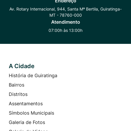
Endereço
Whatsapp
Radar
Instagram
Av. Rotary Internacional, 944, Santa Mª Bertila, Guiratinga-
MT - 78760-000
Transparência
Atendimento
07:00h às 13:00h
A Cidade
Seção do Rodapé e Contato
História de Guiratinga
Bairros
Distritos
Assentamentos
Símbolos Municipais
Galeria de Fotos