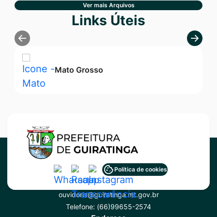
Ver mais Arquivos
Seção Links Úteis
Links Úteis
Mato Grosso
Acessar
Acessar
Acessar
Política de cookies
Contato
a
a
a
ouvidoria@guiratinga.mt.gov.br
Rede
Rede
Rede
Telefone:
(66)99655-2574
Social
Social
Social