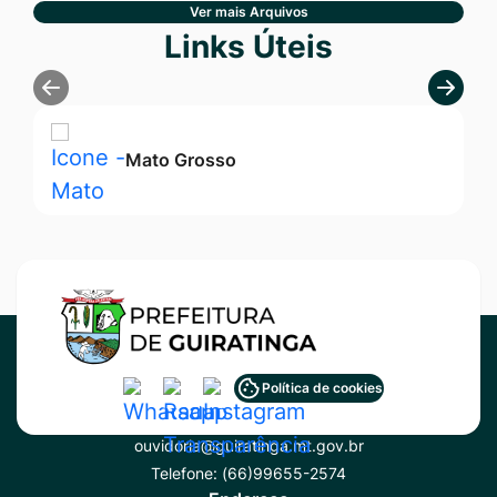
Ver mais Arquivos
Seção Links Úteis
Links Úteis
Mato Grosso
Acessar
Acessar
Acessar
Política de cookies
Contato
a
a
a
ouvidoria@guiratinga.mt.gov.br
Rede
Rede
Rede
Telefone:
(66)99655-2574
Social
Social
Social