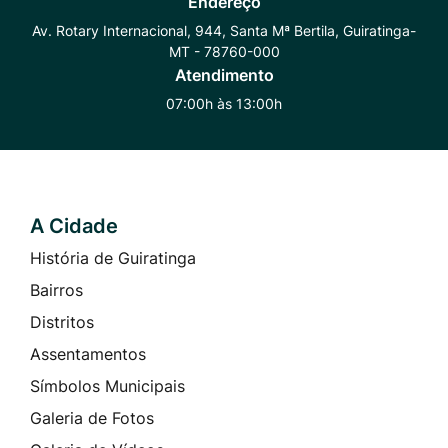
Endereço
Whatsapp
Radar
Instagram
Av. Rotary Internacional, 944, Santa Mª Bertila, Guiratinga-
MT - 78760-000
Transparência
Atendimento
07:00h às 13:00h
A Cidade
Seção do Rodapé e Contato
História de Guiratinga
Bairros
Distritos
Assentamentos
Símbolos Municipais
Galeria de Fotos