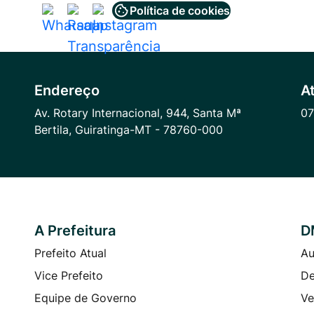
Política de cookies
Acessar
Acessar
Acessar
a
a
a
Rede
Rede
Rede
Social
Social
Social
Endereço
A
Whatsapp
Radar
Instagram
Av. Rotary Internacional, 944, Santa Mª
07
Transparência
Bertila, Guiratinga-MT - 78760-000
A Prefeitura
D
Prefeito Atual
Au
Vice Prefeito
De
Equipe de Governo
Ve