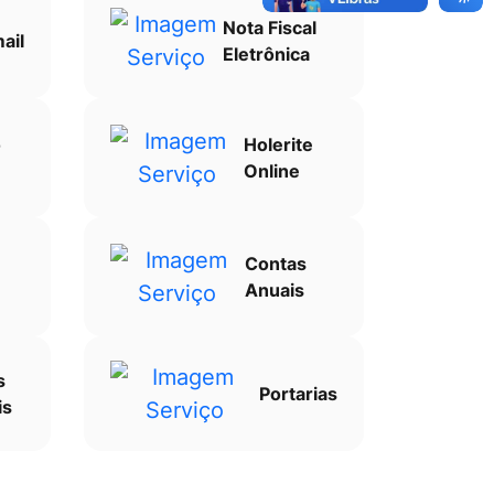
Nota Fiscal
ail
Eletrônica
o
Holerite
Online
Contas
Anuais
s
Portarias
is