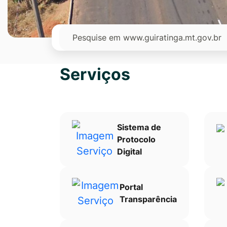
Ir
para
Pesquisar
o
rodapé
[alt+4]
Serviços
Sistema de
Protocolo
Digital
Portal
Transparência