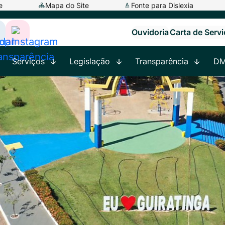
e
Mapa do Site
Fonte para Dislexia
Ouvidoria
Carta de Serv
ar
cessar
Acessar
a
Serviços
Legislação
Transparência
D
ede
Rede
ocial
Social
app
adar
Instagram
ransparência