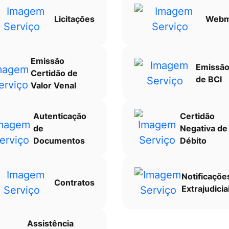
Licitações
Webm
Emissão
Emissã
Certidão de
de BCI
Valor Venal
Autenticação
Certidão
de
Negativa de
Documentos
Débito
Notificaçõe
Contratos
Extrajudicia
Assistência