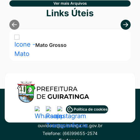
Ver mais Arquivos
Seção Links Úteis
Links Úteis
Mato Grosso
Acessar
Acessar
Acessar
Política de cookies
Contato
a
a
a
ouvidoria@guiratinga.mt.gov.br
Rede
Rede
Rede
Telefone:
(66)99655-2574
Social
Social
Social