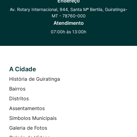
Endereço
Whatsapp
Radar
Instagram
Av. Rotary Internacional, 944, Santa Mª Bertila, Guiratinga-
MT - 78760-000
Transparência
Atendimento
07:00h às 13:00h
A Cidade
Seção do Rodapé e Contato
História de Guiratinga
Bairros
Distritos
Assentamentos
Símbolos Municipais
Galeria de Fotos