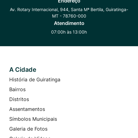
Endereço
Whatsapp
Radar
Instagram
Av. Rotary Internacional, 944, Santa Mª Bertila, Guiratinga-
MT - 78760-000
Transparência
Atendimento
07:00h às 13:00h
A Cidade
Seção do Rodapé e Contato
História de Guiratinga
Bairros
Distritos
Assentamentos
Símbolos Municipais
Galeria de Fotos