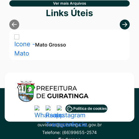
Ver mais Arquivos
Seção Links Úteis
Links Úteis
Mato Grosso
Acessar
Acessar
Acessar
Política de cookies
Contato
a
a
a
ouvidoria@guiratinga.mt.gov.br
Rede
Rede
Rede
Telefone:
(66)99655-2574
Social
Social
Social