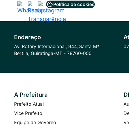
Política de cookies
Acessar
Acessar
Acessar
a
a
a
Rede
Rede
Rede
Social
Social
Social
Endereço
A
Whatsapp
Radar
Instagram
Av. Rotary Internacional, 944, Santa Mª
07
Transparência
Bertila, Guiratinga-MT - 78760-000
A Prefeitura
D
Prefeito Atual
Au
Vice Prefeito
De
Equipe de Governo
Ve