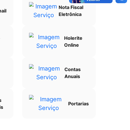
Nota Fiscal
ail
Eletrônica
o
Holerite
Online
Contas
Anuais
s
Portarias
is