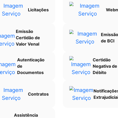
Licitações
Webm
Emissão
Emissã
Certidão de
de BCI
Valor Venal
Autenticação
Certidão
de
Negativa de
Documentos
Débito
Notificaçõe
Contratos
Extrajudicia
Assistência