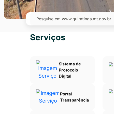
Ir
para
Pesquisar
o
rodapé
[alt+4]
Serviços
Sistema de
Protocolo
Digital
Portal
Transparência