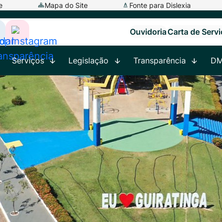
e
Mapa do Site
Fonte para Dislexia
Ouvidoria
Carta de Serv
ar
cessar
Acessar
a
Serviços
Legislação
Transparência
D
ede
Rede
ocial
Social
app
adar
Instagram
ransparência